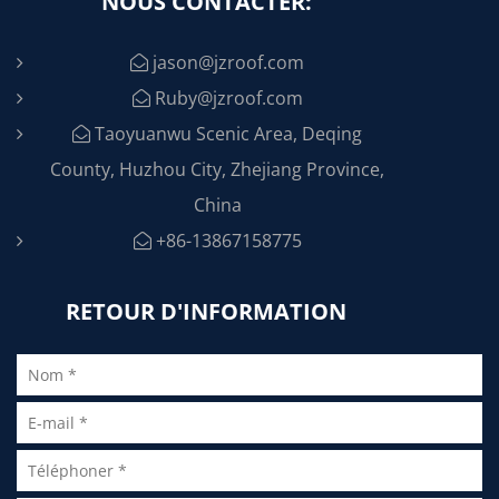
NOUS CONTACTER:
jason@jzroof.com
Ruby@jzroof.com
Taoyuanwu Scenic Area, Deqing
County, Huzhou City, Zhejiang Province,
China
+86-13867158775
RETOUR D'INFORMATION